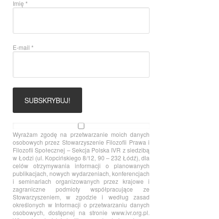
Imię
*
E-mail
*
Wyrażam zgodę na przetwarzanie moich danych
osobowych przez Stowarzyszenie Filozofii Prawa i
Filozofii Społecznej – Sekcja Polska IVR z siedzibą
w Łodzi (ul. Kopcińskiego 8/12, 90 – 232 Łódź), dla
celów otrzymywania informacji o planowanych
publikacjach, nowych wydarzeniach, konferencjach
i seminariach organizowanych przez krajowe i
zagraniczne podmioty współpracujące ze
Stowarzyszeniem, w zgodzie i według zasad
określonych w Informacji o przetwarzaniu danych
osobowych, dostępnej na stronie www.ivr.org.pl.