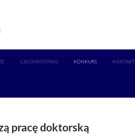
j
ZE
CZŁONKOSTWO
KONKURS
KONTAKT
zą pracę doktorską