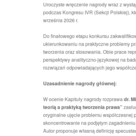
Uroczyste wręczenie nagrody wraz z wystą
podczas Kongresu IVR (Sekcji Polskiej), k
września 2026 r.
Do finałowego etapu konkursu zakwalifiko
ukierunkowaniu na praktyczne problemy p
tworzenia oraz stosowania. Obie prace repr
perspektywy analityczno-językowej na ba
rozwiązań odpowiadających jego współc
Uzasadnienie nagrody głównej:
W ocenie Kapituły nagrody rozprawa
dr. M
teorią a praktyką tworzenia prawa”
zasłu
oryginalne ujęcie problemu współczesnej p
skoncentrowanie na podjętym zagadnieniu 
Autor proponuje własną definicję specustaw