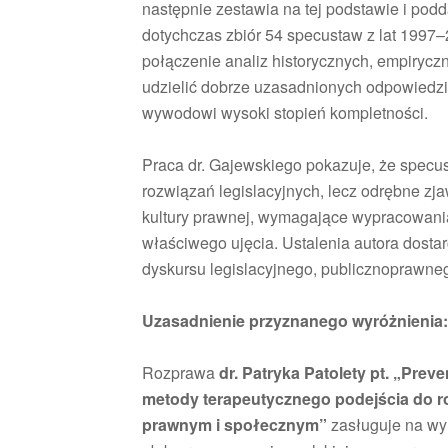
następnie zestawia na tej podstawie i pod
dotychczas zbiór 54 specustaw z lat 1997–
połączenie analiz historycznych, empiryc
udzielić dobrze uzasadnionych odpowiedzi
wywodowi wysoki stopień kompletności.
Praca dr. Gajewskiego pokazuje, że specus
rozwiązań legislacyjnych, lecz odrębne zj
kultury prawnej, wymagające wypracowani
właściwego ujęcia. Ustalenia autora dosta
dyskursu legislacyjnego, publicznoprawneg
Uzasadnienie przyznanego wyróżnienia:
Rozprawa
dr. Patryka Patolety pt. „Prev
metody terapeutycznego podejścia do 
prawnym i społecznym”
zasługuje na wyr