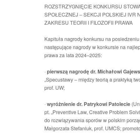
ROZSTRZYGNIĘCIE KONKURSU STOWARZ
SPOŁECZNEJ – SEKCJI POLSKIEJ IVR
ZAKRESU TEORII I FILOZOFII PRAWA
Kapituła nagrody konkursu na posiedzeniu 
następujące nagrody w konkursie na najlepsz
prawa za lata 2024–2025:
·
pierwszą nagrodę dr. Michałowi Gajew
„Specustawy – między teorią a praktyką two
prof. UW;
·
wyróżnienie dr. Patrykowi Patolecie
(Uni
pt. „Preventive Law, Creative Problem Sol
do rozwiązywania sporów w polskim porząd
Małgorzata Stefaniuk, prof. UMCS; promoto