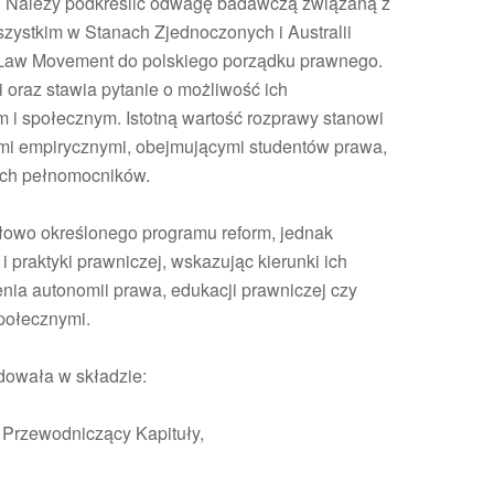
a. Należy podkreślić odwagę badawczą związaną z
zystkim w Stanach Zjednoczonych i Australii
Law Movement do polskiego porządku prawnego.
i oraz stawia pytanie o możliwość ich
 i społecznym. Istotną wartość rozprawy stanowi
ami empirycznymi, obejmującymi studentów prawa,
ych pełnomocników.
ółowo określonego programu reform, jednak
 praktyki prawniczej, wskazując kierunki ich
enia autonomii prawa, edukacji prawniczej czy
połecznymi.
adowała w składzie:
– Przewodniczący Kapituły,