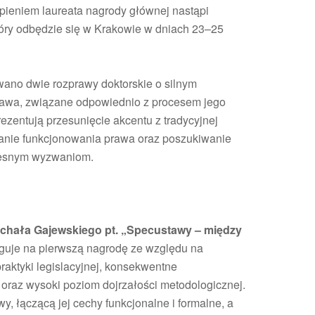
pieniem laureata nagrody głównej nastąpi
tóry odbędzie się w Krakowie w dniach 23–25
wano dwie rozprawy doktorskie o silnym
rawa, związane odpowiednio z procesem jego
ezentują przesunięcie akcentu z tradycyjnej
danie funkcjonowania prawa oraz poszukiwanie
zesnym wyzwaniom.
ichała Gajewskiego pt. „Specustawy – między
guje na pierwszą nagrodę ze względu na
raktyki legislacyjnej, konsekwentne
oraz wysoki poziom dojrzałości metodologicznej.
y, łączącą jej cechy funkcjonalne i formalne, a