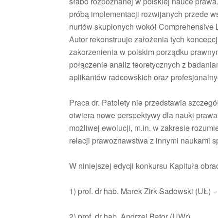
słabo rozpoznanej w polskiej nauce praw
próbą implementacji rozwijanych przede ws
nurtów skupionych wokół Comprehensive 
Autor rekonstruuje założenia tych koncepcj
zakorzenienia w polskim porządku prawnym
połączenie analiz teoretycznych z badani
aplikantów radcowskich oraz profesjonaln
Praca dr. Patolety nie przedstawia szczeg
otwiera nowe perspektywy dla nauki prawa i
możliwej ewolucji, m.in. w zakresie rozumi
relacji prawoznawstwa z innymi naukami s
W niniejszej edycji konkursu Kapituła obr
1) prof. dr hab. Marek Zirk-Sadowski (UŁ) 
2) prof. dr hab. Andrzej Bator (UWr),