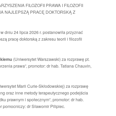
YSZENIA FILOZOFII PRAWA I FILOZOFII
 NA NAJLEPSZĄ PRACĘ DOKTORSKĄ Z
w dniu 24 lipca 2026 r. postanowiła przyznać
ą pracę doktorską z zakresu teorii i filozofii
skiemu
(Uniwersytet Warszawski) za rozprawę pt.
rzenia prawa”, promotor: dr hab. Tatiana Chauvin,
wersytet Marii Curie-Skłodowskiej) za rozprawę
ving oraz inne metody terapeutycznego podejścia
ku prawnym i społecznym”, promotor: dr hab.
r pomocniczy: dr Sławomir Pilipiec.