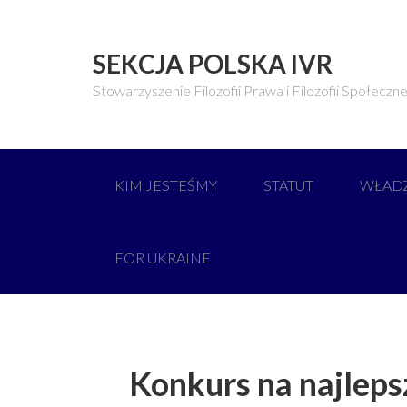
SEKCJA POLSKA IVR
Stowarzyszenie Filozofii Prawa i Filozofii Społeczne
KIM JESTEŚMY
STATUT
WŁAD
FOR UKRAINE
Konkurs na najleps