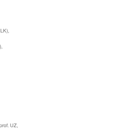
ALK),
),
prof. UZ,