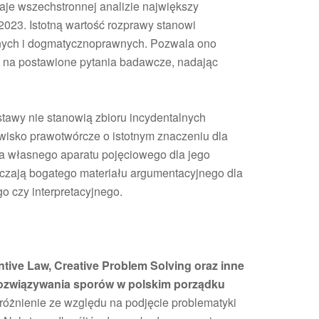
daje wszechstronnej analizie największy
2023. Istotną wartość rozprawy stanowi
znych i dogmatycznoprawnych. Pozwala ono
 na postawione pytania badawcze, nadając
tawy nie stanowią zbioru incydentalnych
awisko prawotwórcze o istotnym znaczeniu dla
a własnego aparatu pojęciowego dla jego
rczają bogatego materiału argumentacyjnego dla
o czy interpretacyjnego.
entive Law, Creative Problem Solving oraz inne
rozwiązywania sporów w polskim porządku
óżnienie ze względu na podjęcie problematyki