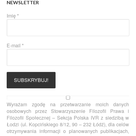
NEWSLETTER
Imię
*
E-mail
*
Wyrażam zgodę na przetwarzanie moich danych
osobowych przez Stowarzyszenie Filozofii Prawa i
Filozofii Społecznej – Sekcja Polska IVR z siedzibą w
Łodzi (ul. Kopcińskiego 8/12, 90 – 232 Łódź), dla celów
otrzymywania informacji o planowanych publikacjach,