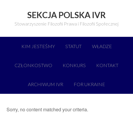
SEKCJA POLSKA IVR
Stowarzyszenie Filozofii Prawa i Filozofii Społecznej
KIM JESTEŚMY
STATUT
WŁADZE
CZŁONKOSTWO
KONKURS
KONTAKT
ARCHIWUM IVR
FOR UKRAINE
Sorry, no content matched your criteria.