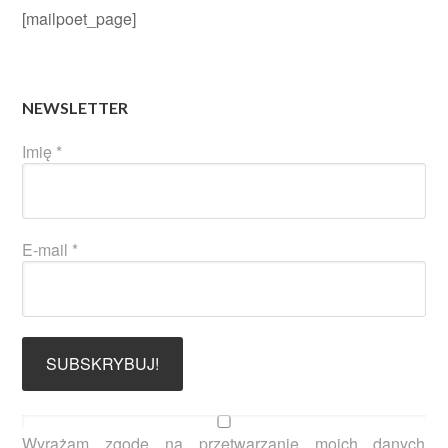
[mailpoet_page]
NEWSLETTER
Imię
*
E-mail
*
Wyrażam zgodę na przetwarzanie moich danych