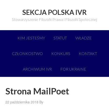
SEKCJA POLSKA IVR
Stowarzyszenie Filozofii Prawa i Filozofii Społecznej
KIM JESTEŚMY
STATUT
WŁADZE
CZŁONKOSTWO
KONKURS
KONTAKT
ARCHIWUM IVR
FOR UKRAINE
Strona MailPoet
22 października 2018
By